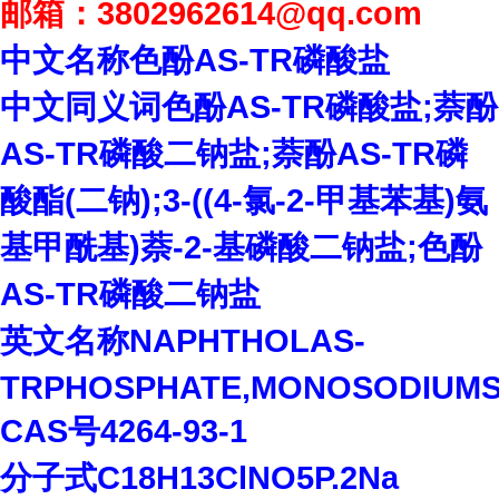
邮箱：
3802962614
@qq.com
中文名称色酚
AS-TR
磷酸盐
中文同义词色酚
AS-TR
磷酸盐
;
萘酚
AS-TR
磷酸二钠盐
;
萘酚
AS-TR
磷
酸酯
(
二钠
);3-((4-
氯
-2-
甲基苯基
)
氨
基甲酰基
)
萘
-2-
基磷酸二钠盐
;
色酚
AS-TR
磷酸二钠盐
英文名称
NAPHTHOLAS-
TRPHOSPHATE,MONOSODIUMS
CAS
号
4264-93-1
分子式
C18H13ClNO5P.2Na