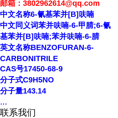
邮箱：
3802962614
@qq.com
中文名称
6-
氰基苯并
[B]
呋喃
中文同义词苯并呋喃
-6-
甲腈
;6-
氰
基苯并
[B]
呋喃
;
苯并呋喃
-6-
腈
英文名称
BENZOFURAN-6-
CARBONITRILE
CAS
号
17450-68-9
分子式
C9H5NO
分子量
143.14
...
联系我们