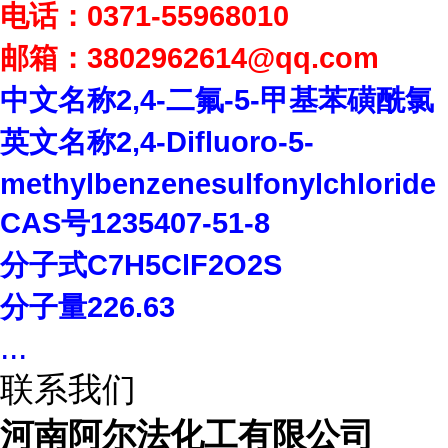
电话：
0371-55968010
邮箱：
3802962614
@qq.com
中文名称
2,4-
二氟
-5-
甲基苯磺酰氯
英文名称
2,4-Difluoro-5-
methylbenzenesulfonylchloride
CAS
号
1235407-51-8
分子式
C7H5ClF2O2S
分子量
226.63
...
联系我们
河南阿尔法化工有限公司