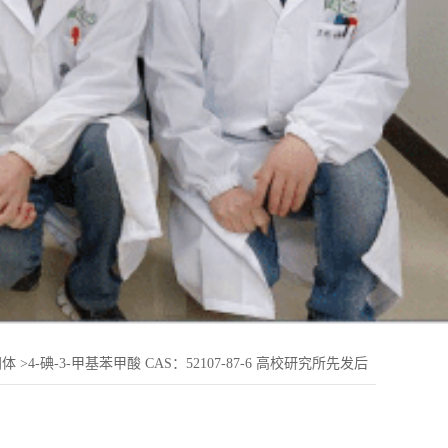
间体
>
4-碘-3-甲基苯甲酸 CAS：52107-87-6 高校研究所先发后