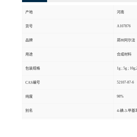
产地
河南
A107876
货号
品牌
郑州阿尔法
用途
合成材料
1g ; 5g ; 10g
包装规格
52107-87-6
CAS编号
98%
纯度
别名
4-碘-3-甲
包装
随机