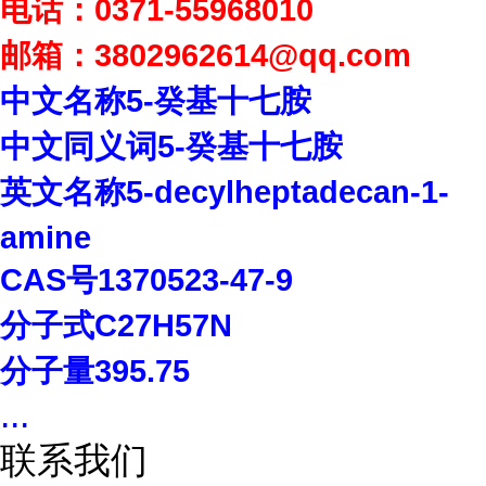
电话：
0371-55968010
邮箱：
3802962614
@qq.com
中文名称
5-
癸基十七胺
中文同义词
5-
癸基十七胺
英文名称
5-decylheptadecan-1-
amine
CAS
号
1370523-47-9
分子式
C27H57N
分子量
395.75
...
联系我们