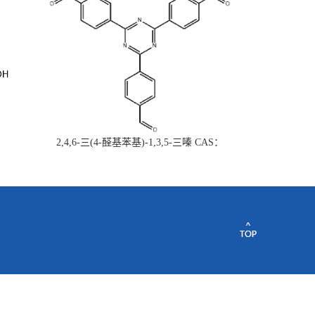
2,4,6-三(4-醛基苯基)-1,3,5-三嗪 CAS：
443922-06-3量大从优现货供应质量保证欢
迎垂询购买~~~