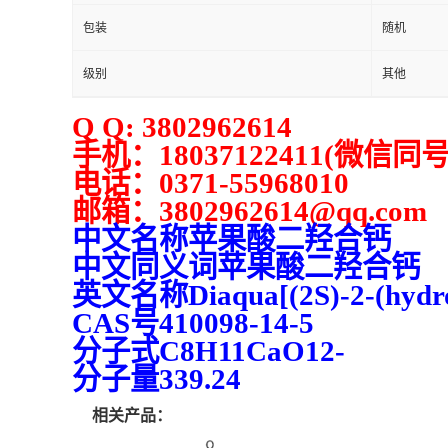
包装
随机
级别
其他
Q Q: 3802962614
手机：
18037122411(
微信同
电话：
0371-55968010
邮箱：
3802962614
@qq.com
中文名称苹果酸二羟合钙
中文同义词苹果酸二羟合钙
英文名称
Diaqua[(2S)-2-(hydr
CAS
号
410098-14-5
分子式
C8H11CaO12-
分子量
339.24
相关产品：