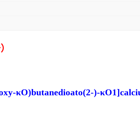
号）
oxy-
κ
O)butanedioato(2-)-
κ
O1]calc