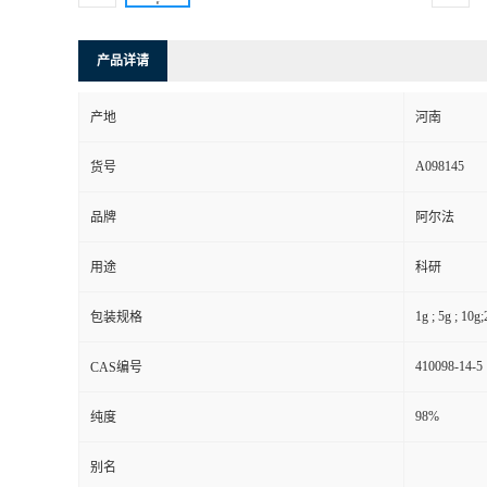
产品详请
产地
河南
A098145
货号
品牌
阿尔法
用途
科研
1g ; 5g ; 10g
包装规格
410098-14-5
CAS编号
98%
纯度
别名