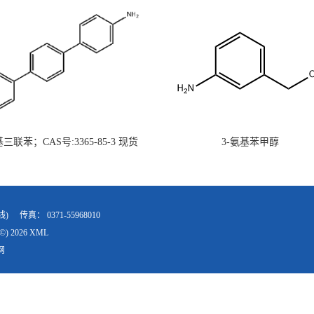
氨基三联苯；CAS号:3365-85-3 现货
3-氨基苯甲醇
供 高校研究所 先发后付
线)
传真：
0371-55968010
©) 2026
XML
网