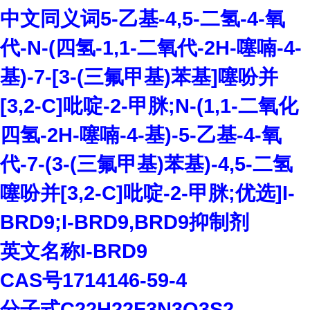
中文同义词
5-
乙基
-4,5-
二氢
-4-
氧
代
-N-(
四氢
-1,1-
二氧代
-2H-
噻喃
-4-
基
)-7-[3-(
三氟甲基
)
苯基
]
噻吩并
[3,2-C]
吡啶
-2-
甲脒
;N-(1,1-
二氧化
四氢
-2H-
噻喃
-4-
基
)-5-
乙基
-4-
氧
代
-7-(3-(
三氟甲基
)
苯基
)-4,5-
二氢
噻吩并
[3,2-C]
吡啶
-2-
甲脒
;
优选
]I-
BRD9;I-BRD9,BRD9
抑制剂
英文名称
I-BRD9
CAS
号
1714146-59-4
分子式
C22H22F3N3O3S2