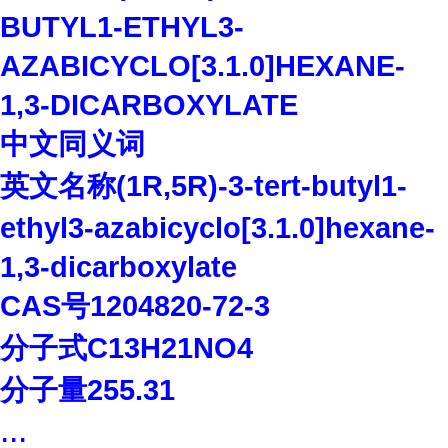
BUTYL1-ETHYL3-
AZABICYCLO[3.1.0]HEXANE-
1,3-DICARBOXYLATE
中文同义词
英文名称
(1R,5R)-3-tert-butyl1-
ethyl3-azabicyclo[3.1.0]hexane-
1,3-dicarboxylate
CAS
号
1204820-72-3
分子式
C13H21NO4
分子量
255.31
...