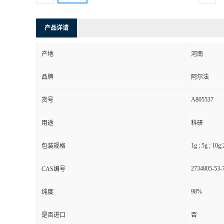
产品详请
产地
河南
品牌
阿尔法
A805537
货号
用途
科研
1g ; 5g ; 10g
包装规格
2734805-53-
CAS编号
98%
纯度
是否进口
否