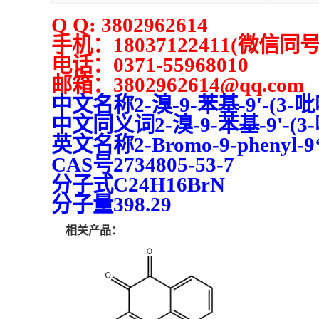
Q Q: 3802962614
手机：
18037122411(
微信同
电话：
0371-55968010
邮箱：
3802962614
@qq.com
中文名称
2-
溴
-9-
苯基
-9'-(3-
吡
中文同义词
2-
溴
-9-
苯基
-9'-(3-
英文名称
2-Bromo-9-phenyl-9
CAS
号
2734805-53-7
分子式
C24H16BrN
分子量
398.29
相关产品：