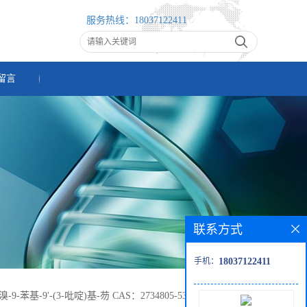
服务热线：
18037122411
留言
联系方式
手机：
18037122411
-溴-9-苯基-9'-(3-吡啶)基-芴 CAS：2734805-53-7 高校研究所先