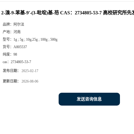
发后付 现货供应
2-溴-9-苯基-9'-(3-吡啶)基-芴 CAS：2734805-53-7 高校研
品牌：
阿尔法
产地：
河南
型号：
1g ; 5g ; 10g;25g ; 100g ; 500g
货号：
A805537
纯度：
98
cas：
2734805-53-7
发布日期：
2025-02-17
更新日期：
2026-08-06
发送咨询信息