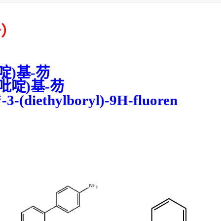
号）
啶
)
基
-
芴
吡啶
)
基
-
芴
‘
-3-(diethylboryl)-9H-fluoren