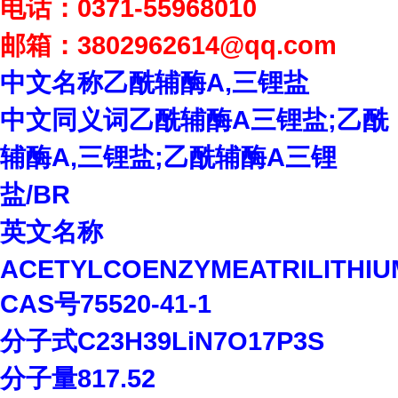
电话：
0371-55968010
邮箱：
3802962614
@qq.com
中文名称乙酰辅酶
A,
三锂盐
中文同义词乙酰辅酶
A
三锂盐
;
乙酰
辅酶
A,
三锂盐
;
乙酰辅酶
A
三锂
盐
/BR
英文名称
ACETYLCOENZYMEATRILITHIU
CAS
号
75520-41-1
分子式
C23H39LiN7O17P3S
分子量
817.52