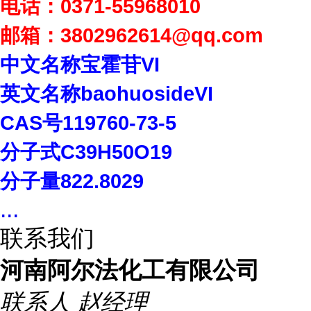
电话：
0371-55968010
邮箱：
3802962614
@qq.com
中文名称宝霍苷
VI
英文名称
baohuosideVI
CAS
号
119760-73-5
分子式
C39H50O19
分子量
822.8029
...
联系我们
河南阿尔法化工有限公司
联系人
赵经理