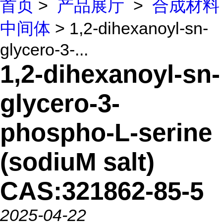
首页
>
产品展厅
>
合成材料
中间体
> 1,2-dihexanoyl-sn-
glycero-3-...
1,2-dihexanoyl-sn-
glycero-3-
phospho-L-serine
(sodiuM salt)
CAS:321862-85-5
2025-04-22