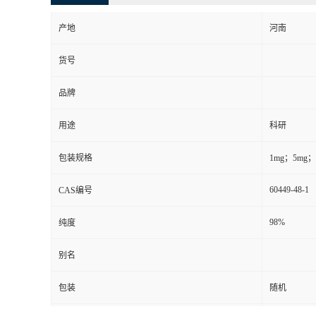
产地
河南
货号
品牌
用途
科研
包装规格
1mg；5mg；1
60449-48-1
CAS编号
98%
纯度
别名
包装
随机