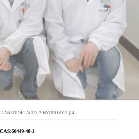
UTANEDIOIC ACID, 2-HYDROXY-2-[(4-
-1
- CAS:60449-48-1