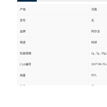
产地
河南
货号
无
品牌
阿尔法
用途
科研
1g ; 5g ; 10g
包装规格
1637749-70-
CAS编号
95%
纯度
别名
无
级别
其他