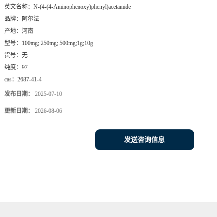
英文名称：
N-(4-(4-Aminophenoxy)phenyl)acetamide
品牌：
阿尔法
产地：
河南
型号：
100mg; 250mg; 500mg;1g;10g
货号：
无
纯度：
97
cas：
2687-41-4
发布日期：
2025-07-10
更新日期：
2026-08-06
发送咨询信息