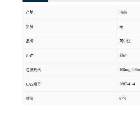
产地
河南
货号
无
品牌
阿尔法
用途
科研
100mg; 250m
包装规格
2687-41-4
CAS编号
97%
纯度
别名
无
级别
其他