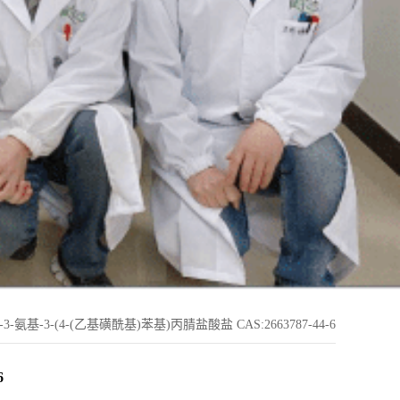
) -3-氨基-3-(4-(乙基磺酰基)苯基)丙腈盐酸盐 CAS:2663787-44-6
6