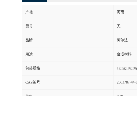
产地
河南
货号
无
品牌
阿尔法
用途
合成材料
1g;5g;10g;50
包装规格
2663787-44-
CAS编号
97%
纯度
别名
无
级别
其他