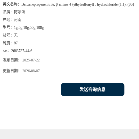
英文名称：
Benzenepropanenitrile, β-amino-4-(ethylsulfonyl)-, hydrochloride (1:1), (βS)-
品牌：
阿尔法
产地：
河南
型号：
1g;5g;10g;50g;100g
货号：
无
纯度：
97
cas：
2663787-44-6
发布日期：
2025-07-22
更新日期：
2026-08-07
发送咨询信息