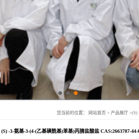
您当前的位置：
网站首页
>
产品展厅
>
(S
(S) -3-氨基-3-(4-(乙基磺酰基)苯基)丙腈盐酸盐 CAS:2663787-44-