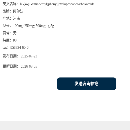
英文名称：
N-[4-(1-aminoethyl)phenyl]cyclopropanecarboxamide
品牌：
阿尔法
产地：
河南
型号：
100mg; 250mg; 500mg;1g;5g
货号：
无
纯度：
98
cas：
953734-60-6
发布日期：
2025-07-23
更新日期：
2026-08-05
发送咨询信息