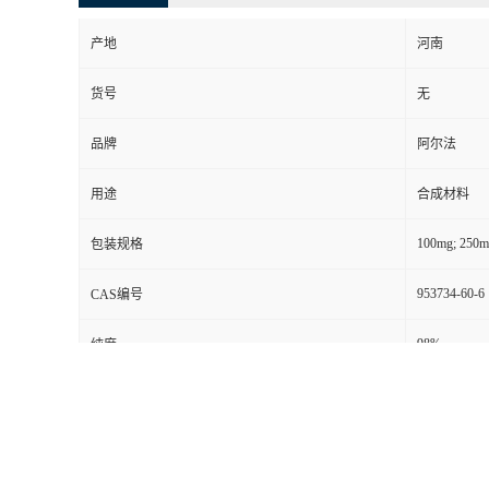
产地
河南
货号
无
品牌
阿尔法
用途
合成材料
100mg; 250m
包装规格
953734-60-6
CAS编号
98%
纯度
别名
无
级别
其他