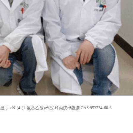
品展厅
>
N-(4-(1-氨基乙基)苯基)环丙烷甲酰胺 CAS:953734-60-6