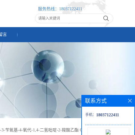
服务热线：
18037122411
留言
联系方式
手机：
18037122411
-3-苄氧基-4-氧代-1,4-二氢吡啶-2-羧酸乙酯 CAS:1985607-66-6