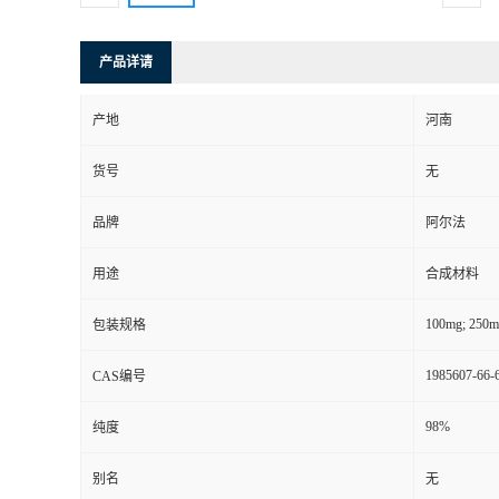
产品详请
产地
河南
货号
无
品牌
阿尔法
用途
合成材料
100mg; 250m
包装规格
1985607-66-
CAS编号
98%
纯度
别名
无