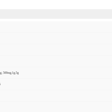
g; 500mg;1g;5g
6