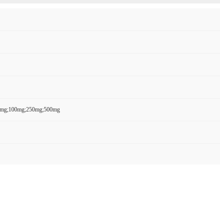
0mg;100mg;250mg;500mg
urity 8/4,4’-(1,4-Piperazinediyl)bis[2-methyl-10H-thieno[2,3-b][1,5]benzodiazepine]