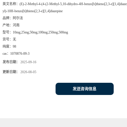
英文名称：
(E)-2-Methyl-4-(4-(2-Methyl-5,10-dihydro-4H-benzo[b]thieno[2,3-e][1,4]diazep
yl)-10H-benzo[b]thieno[2,3-e][1,4]diazepine
品牌：
阿尔法
产地：
河南
型号：
10mg;25mg;50mg;100mg;250mg;500mg
货号：
无
纯度：
98
cas：
1070876-09-3
发布日期：
2025-09-16
更新日期：
2026-08-05
发送咨询信息