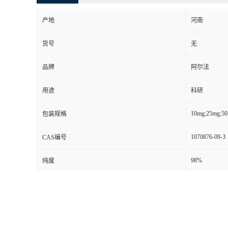
产地
河南
货号
无
品牌
阿尔法
用途
科研
10mg;25mg;5
包装规格
1070876-09-3
CAS编号
98%
纯度
Olanzapine imp
别名
级别
其他