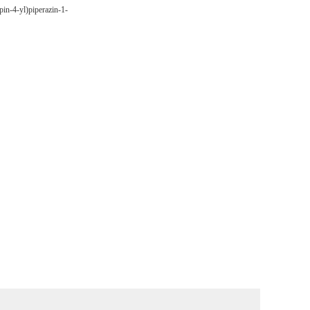
in-4-yl)piperazin-1-