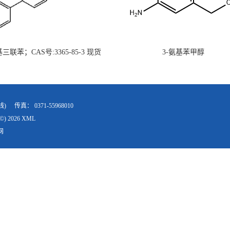
氨基三联苯；CAS号:3365-85-3 现货
3-氨基苯甲醇
供 高校研究所 先发后付
线)
传真：
0371-55968010
©) 2026
XML
网