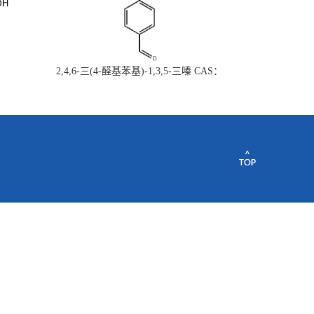
2,4,6-三(4-醛基苯基)-1,3,5-三嗪 CAS：
443922-06-3量大从优现货供应质量保证欢
迎垂询购买~~~