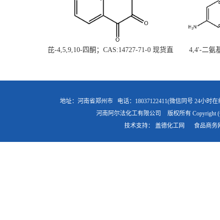
芘-4,5,9,10-四酮；CAS:14727-71-0 现货直
4,4'-二
供 高校研究所 先发后付
直
地址：河南省郑州市
电话：18037122411(微信同号 24小时在
河南阿尔法化工有限公司
版权所有 Copyright (
技术支持：
盖德化工网
食品商务