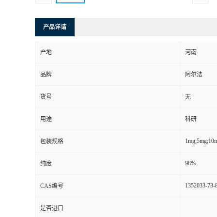
产品详请
产地
河南
品牌
阿尔法
货号
无
用途
科研
1mg;5mg;10
包装规格
98%
纯度
1352033-73-
CAS编号
是否进口