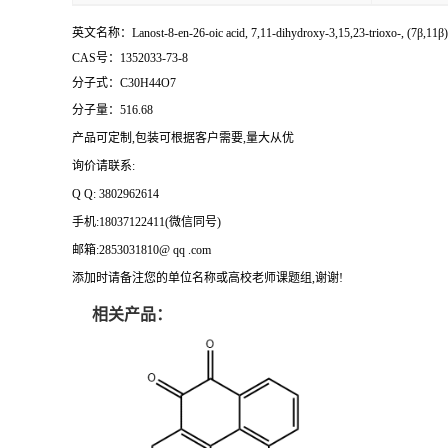
英文名称：Lanost-8-en-26-oic acid, 7,11-dihydroxy-3,15,23-trioxo-, (7β,11β)
CAS号：1352033-73-8
分子式：C30H44O7
分子量：516.68
产品可定制,包装可根据客户需要,量大从优
询价请联系:
Q Q: 3802962614
手机:18037122411(微信同号)
邮箱:2853031810@ qq .com
添加时请备注您的单位名称或高校老师课题组,谢谢!
相关产品：