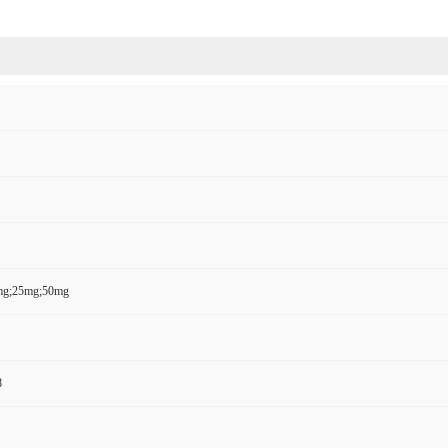
mg;25mg;50mg
8