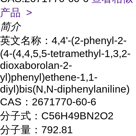
产品 >
简介
英文名称：4,4'-(2-phenyl-2-
(4-(4,4,5,5-tetramethyl-1,3,2-
dioxaborolan-2-
yl)phenyl)ethene-1,1-
diyl)bis(N,N-diphenylaniline)
CAS：2671770-60-6
分子式：C56H49BN2O2
分子量：
792.81