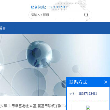
服务热线：
18037122411
留言
联系方式
手机：
18037122411
(5-溴-2-甲氧基吡啶-4-基)氨基甲酸叔丁酯 CAS：2222857-00-1