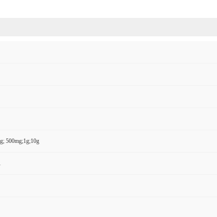
g; 500mg;1g;10g
1