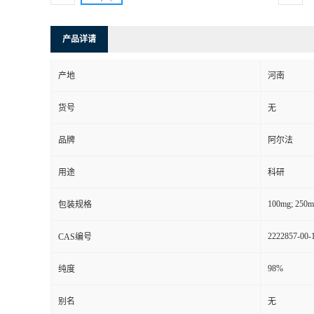
产品详请
产地
河南
货号
无
品牌
阿尔法
用途
科研
100mg; 250m
包装规格
2222857-00-
CAS编号
98%
纯度
别名
无