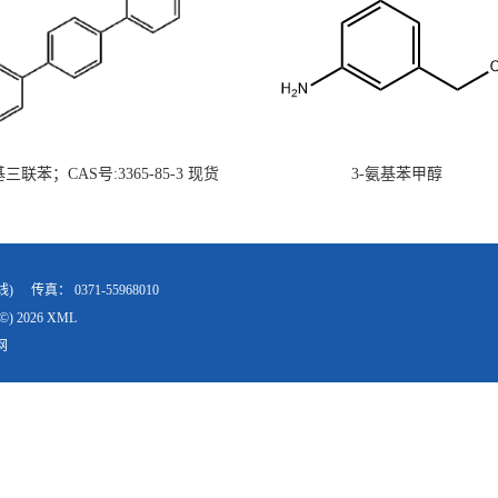
氨基三联苯；CAS号:3365-85-3 现货
3-氨基苯甲醇
供 高校研究所 先发后付
线)
传真：
0371-55968010
©) 2026
XML
网