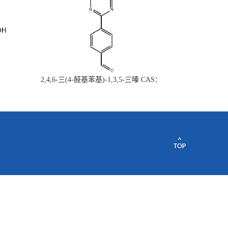
2,4,6-三(4-醛基苯基)-1,3,5-三嗪 CAS：
443922-06-3量大从优现货供应质量保证欢
迎垂询购买~~~