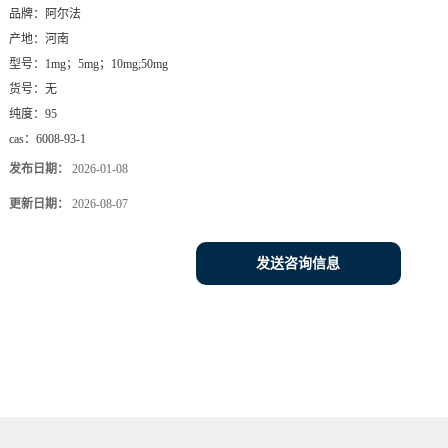
品牌：
阿尔法
产地：
河南
型号：
1mg；5mg；10mg;50mg
货号：
无
纯度：
95
cas：
6008-93-1
发布日期：
2026-01-08
更新日期：
2026-08-07
发送咨询信息