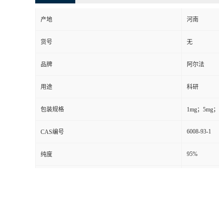
产地
河南
货号
无
品牌
阿尔法
用途
科研
包装规格
1mg；5mg；1
6008-93-1
CAS编号
95%
纯度
别名
无
级别
其他