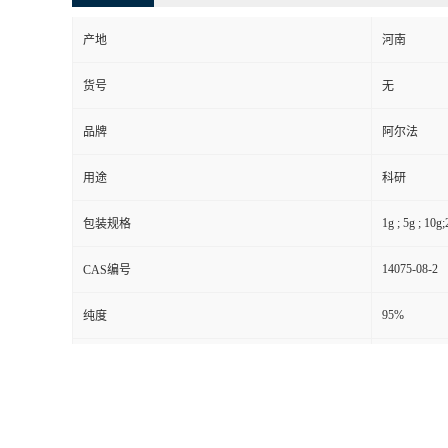
产地
河南
货号
无
品牌
阿尔法
用途
科研
1g ; 5g ; 10g
包装规格
14075-08-2
CAS编号
95%
纯度
别名
酞氰铂
级别
其他