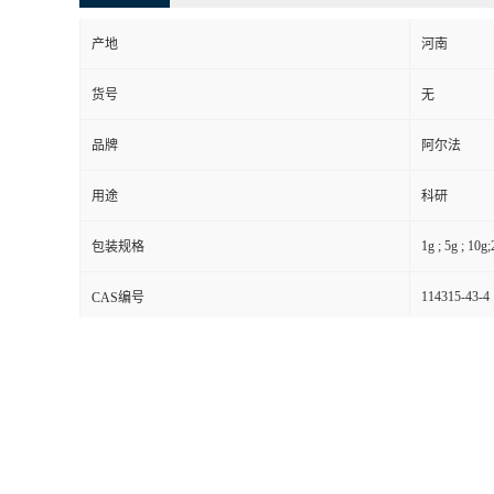
产地
河南
货号
无
品牌
阿尔法
用途
科研
1g ; 5g ; 10g
包装规格
114315-43-4
CAS编号
95%
纯度
别名
无
级别
其他