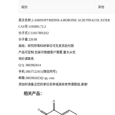
级别
其他
英文名称:2-AMINOPYRIDINE-4-BORONIC ACID PINACOL ESTER
CAS号:1195995-72-2
分子式:C11H17BN2O2
分子量:220.08
高校、研究所等科研单位可先发货后付款
产品可定制,包装可根据客户需要,量大从优
询价请联系:
Q Q: 3802962614
手机:18037122411(微信同号)
邮箱:3802962623@ qq .com
添加时请备注您的单位名称或高校老师课题组,谢谢!
相关产品：