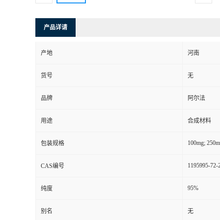
产品详请
产地
河南
货号
无
品牌
阿尔法
用途
合成材料
100mg; 250m
包装规格
1195995-72-
CAS编号
95%
纯度
别名
无