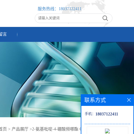
服务热线：
18037122411
留言
联系方式
手机：
18037122411
首页
>
产品展厅
>
2-氨基吡啶-4-硼酸频哪酯 CAS:1195995-72-2