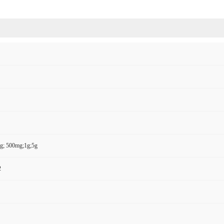
g; 500mg;1g;5g
2