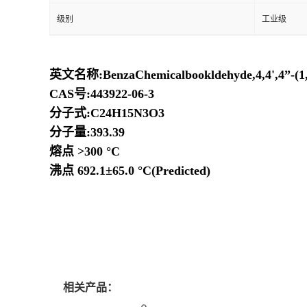
级别
工业级
英文名称
:BenzaChemicalbookldehyde,4,4',4
”
-(1
CAS
号
:443922-06-3
分子式
:C24H15N3O3
分子量
:393.39
熔点
>300
°
C
沸点
692.1
±
65.0
°
C(Predicted)
相关产品：