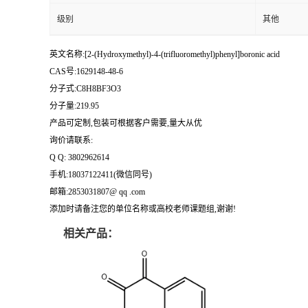
级别
其他
英文名称:[2-(Hydroxymethyl)-4-(trifluoromethyl)phenyl]boronic acid
CAS号:1629148-48-6
分子式:C8H8BF3O3
分子量:219.95
产品可定制,包装可根据客户需要,量大从优
询价请联系:
Q Q: 3802962614
手机:18037122411(微信同号)
邮箱:2853031807@ qq .com
添加时请备注您的单位名称或高校老师课题组,谢谢!
相关产品：