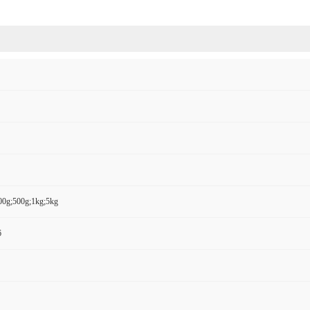
00g;500g;1kg;5kg
6