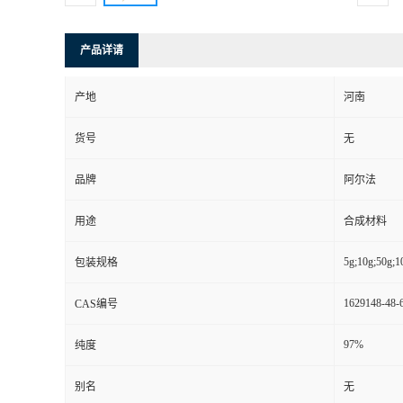
产品详请
产地
河南
货号
无
品牌
阿尔法
用途
合成材料
5g;10g;50g;1
包装规格
1629148-48-
CAS编号
97%
纯度
别名
无