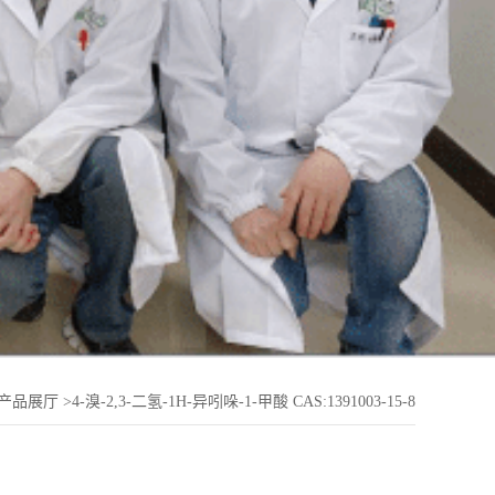
产品展厅
>
4-溴-2,3-二氢-1H-异吲哚-1-甲酸 CAS:1391003-15-8