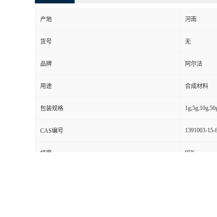
产地
河南
货号
无
品牌
阿尔法
用途
合成材料
1g;5g;10g;50
包装规格
1391003-15-
CAS编号
95%
纯度
别名
无
级别
其他