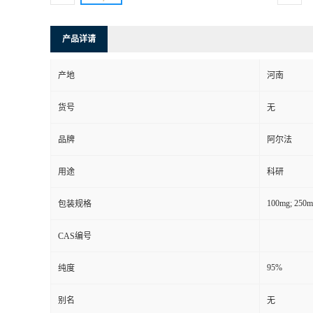
产品详请
产地
河南
货号
无
品牌
阿尔法
用途
科研
100mg; 250m
包装规格
CAS编号
95%
纯度
别名
无