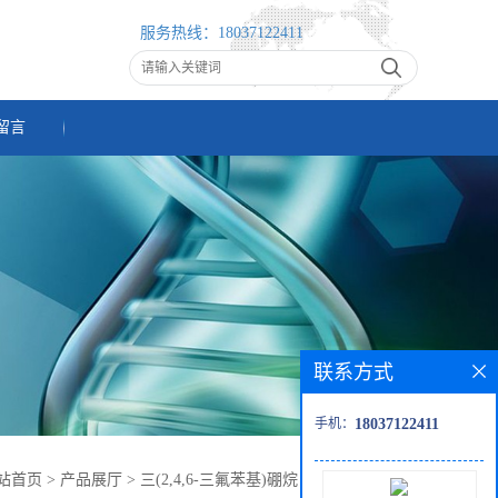
服务热线：
18037122411
留言
联系方式
手机：
18037122411
站首页
>
产品展厅
>
三(2,4,6-三氟苯基)硼烷 CAS:250724-57-3