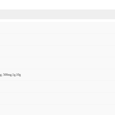
g; 500mg;1g;10g