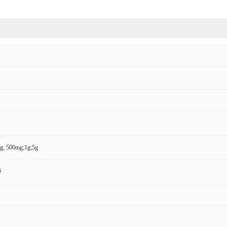
g; 500mg;1g;5g
6