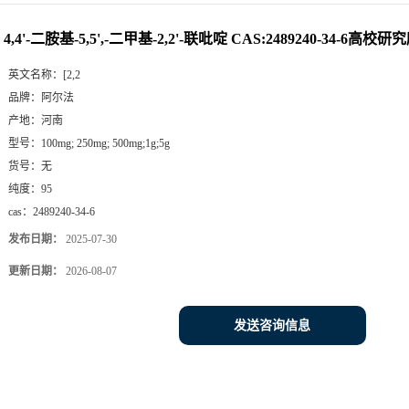
付
4,4'-二胺基-5,5',-二甲基-2,2'-联吡啶 CAS:2489240-34-6高
英文名称：
[2,2
品牌：
阿尔法
产地：
河南
型号：
100mg; 250mg; 500mg;1g;5g
货号：
无
纯度：
95
cas：
2489240-34-6
发布日期：
2025-07-30
更新日期：
2026-08-07
发送咨询信息