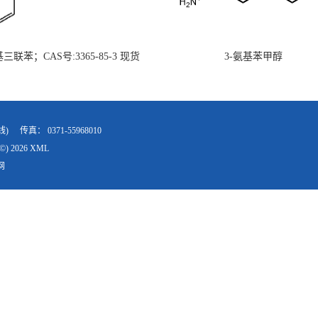
氨基三联苯；CAS号:3365-85-3 现货
3-氨基苯甲醇
供 高校研究所 先发后付
线)
传真：
0371-55968010
©) 2026
XML
网