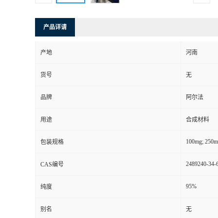
产品详请
产地
河南
货号
无
品牌
阿尔法
用途
合成材料
100mg; 250m
包装规格
2489240-34-
CAS编号
95%
纯度
别名
无