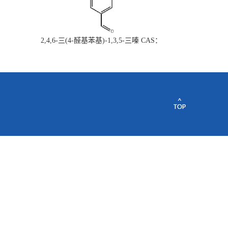
2,4,6-三(4-醛基苯基)-1,3,5-三嗪 CAS：
443922-06-3量大从优现货供应质量保证欢
迎垂询购买~~~