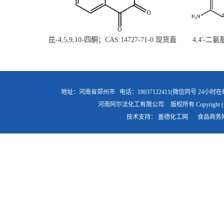
芘-4,5,9,10-四酮；CAS:14727-71-0 现货直
4,4'-二
供 高校研究所 先发后付
直
地址：河南省郑州市
电话：18037122411(微信同号 24小时在
河南阿尔法化工有限公司
版权所有 Copyright (
技术支持：
盖德化工网
食品商务