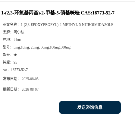
1-(2,3-环氧基丙基)-2-甲基-5-硝基咪唑 CAS:16773-52-7
英文名称：
1-(2,3-EPOXYPROPYL)-2-METHYL-5-NITROIMIDAZOLE
品牌：
阿尔法
产地：
河南
型号：
5mg;10mg; 25mg; 50mg;100mg;500mg
货号：
无
纯度：
95
cas：
16773-52-7
发布日期：
2025-08-05
更新日期：
2026-08-07
发送咨询信息