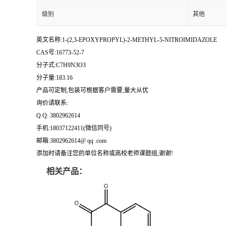
级别
其他
英文名称:1-(2,3-EPOXYPROPYL)-2-METHYL-5-NITROIMIDAZOLE
CAS号:16773-52-7
分子式:C7H9N3O3
分子量:183.16
产品可定制,包装可根据客户需要,量大从优
询价请联系:
Q Q: 3802962614
手机:18037122411(微信同号)
邮箱:3802962614@ qq .com
添加时请备注您的单位名称或高校老师课题组,谢谢!
相关产品：