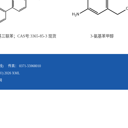
氨基三联苯；CAS号:3365-85-3 现货
3-氨基苯甲醇
供 高校研究所 先发后付
线)
传真：
0371-55968010
©) 2026
XML
网