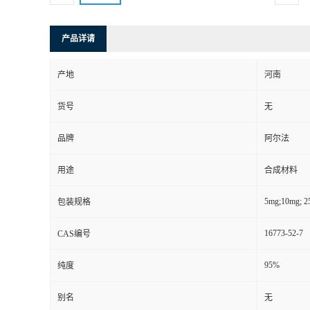
产品详请
产地
河南
货号
无
品牌
阿尔法
用途
合成材料
5mg;10mg; 2
包装规格
16773-52-7
CAS编号
95%
纯度
别名
无