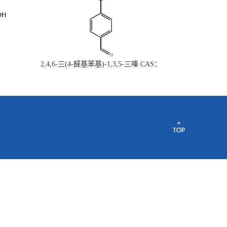
2,4,6-三(4-醛基苯基)-1,3,5-三嗪 CAS：
443922-06-3量大从优现货供应质量保证欢
迎垂询购买~~~