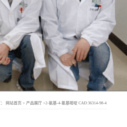
置：
网站首页
>
产品展厅
>
2-氨基-4-氰基嘧啶 CAD:36314-98-4