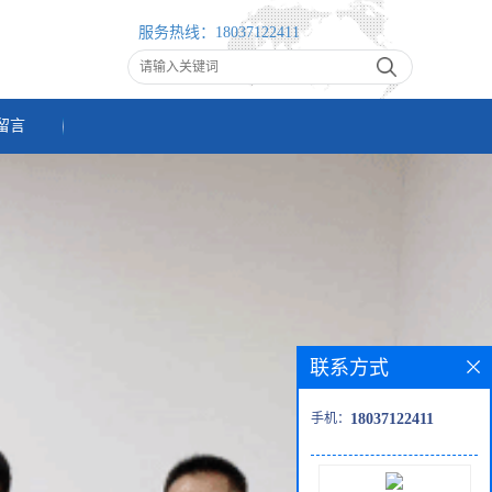
服务热线：
18037122411
留言
联系方式
手机：
18037122411
前的位置：
网站首页
>
产品展厅
>
2,5-二溴戊酸 CAS:1450-81-3