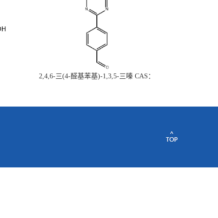
2,4,6-三(4-醛基苯基)-1,3,5-三嗪 CAS：
443922-06-3量大从优现货供应质量保证欢
迎垂询购买~~~