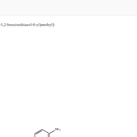
2-benzisothiazol-6-yl)methyl]-