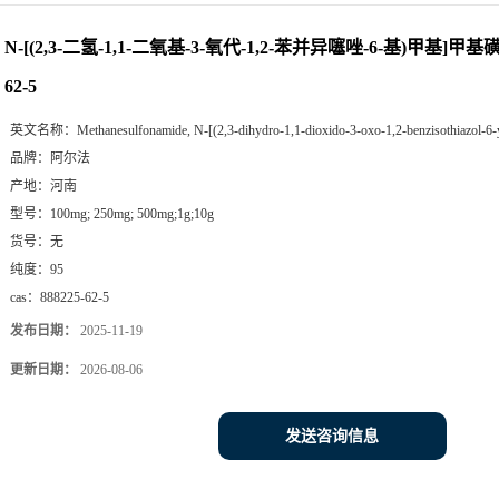
CAS： 888225-62-5
N-[(2,3-二氢-1,1-二氧基-3-氧代-1,2-苯并异噻唑-6-基)甲基]甲基磺
62-5
英文名称：
Methanesulfonamide, N-[(2,3-dihydro-1,1-dioxido-3-oxo-1,2-benzisothiazol-6-
品牌：
阿尔法
产地：
河南
型号：
100mg; 250mg; 500mg;1g;10g
货号：
无
纯度：
95
cas：
888225-62-5
发布日期：
2025-11-19
更新日期：
2026-08-06
发送咨询信息