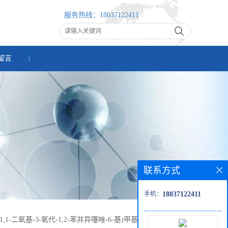
服务热线：
18037122411
留言
联系方式
手机：
18037122411
二氢-1,1-二氧基-3-氧代-1,2-苯并异噻唑-6-基)甲基]甲基磺酰胺