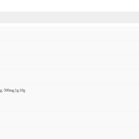
g; 500mg;1g;10g