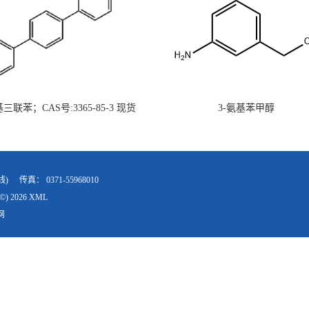
氨基三联苯；CAS号:3365-85-3 现货
3-氨基苯甲醇
供 高校研究所 先发后付
线)
传真：
0371-55968010
©) 2026
XML
网