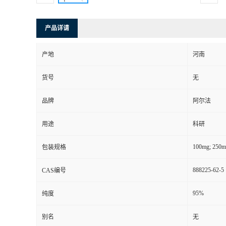
产品详请
产地
河南
货号
无
品牌
阿尔法
用途
科研
100mg; 250m
包装规格
888225-62-5
CAS编号
95%
纯度
别名
无