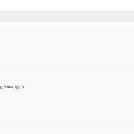
g; 500mg;1g;10g
1