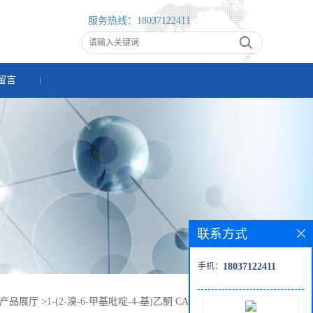
服务热线：
18037122411
留言
联系方式
手机：
18037122411
产品展厅
>
1-(2-溴-6-甲基吡啶-4-基)乙酮 CAS： 1393554-68-1