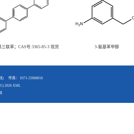
氨基三联苯；CAS号:3365-85-3 现货
3-氨基苯甲醇
供 高校研究所 先发后付
线)
传真：
0371-55968010
©) 2026
XML
网