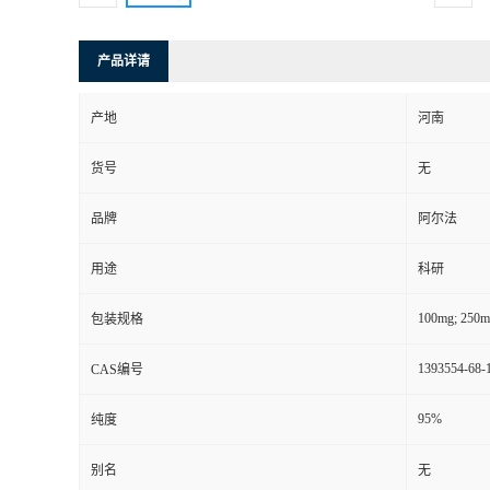
产品详请
产地
河南
货号
无
品牌
阿尔法
用途
科研
100mg; 250m
包装规格
1393554-68-
CAS编号
95%
纯度
别名
无