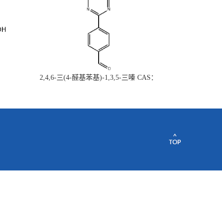
2,4,6-三(4-醛基苯基)-1,3,5-三嗪 CAS：
443922-06-3量大从优现货供应质量保证欢
迎垂询购买~~~