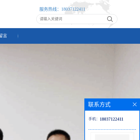
服务热线：
18037122411
留言
联系方式
手机：
18037122411
网站首页
>
产品展厅
>
PHENYLACETYL-COA CAS：7532-39-0