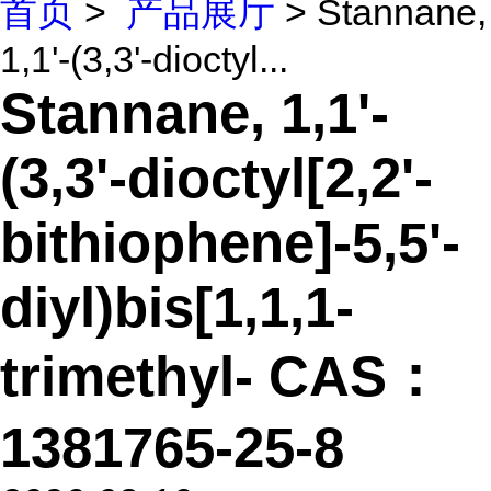
首页
>
产品展厅
> Stannane,
1,1'-(3,3'-dioctyl...
Stannane, 1,1'-
(3,3'-dioctyl[2,2'-
bithiophene]-5,5'-
diyl)bis[1,1,1-
trimethyl- CAS：
1381765-25-8