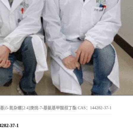
苯甲基)5-氮杂螺[2.4]庚烷-7-基氨基甲酸叔丁酯 CAS：144282-37-1
82-37-1