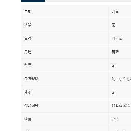
产地
河南
货号
无
品牌
阿尔法
用途
科研
型号
无
1g ; 5g ; 10g
包装规格
外观
无
144282-37-1
CAS编号
95%
纯度