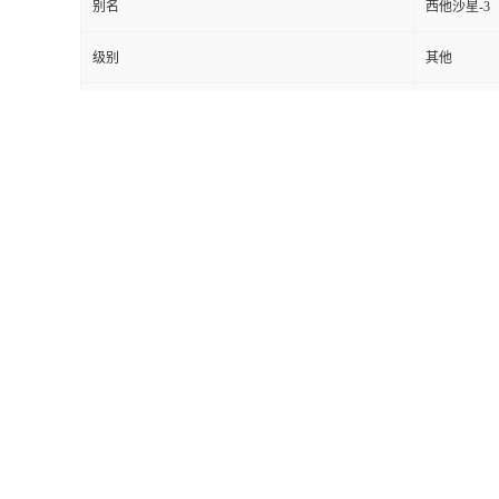
别名
西他沙星-3
级别
其他
ppm
重金属
英文名称：tert-Butyl (S)-(5-benzyl-5-azaspiro[2.4]heptan-7-yl)carbamate
CAS号：144282-37-1
分子式：C18H26N2O2
分子量：302.41
高校、研究所等科研单位可先发货后付款
产品可定制,包装可根据客户需要,量大从优
询价请联系:
Q Q: 3802962614
手机:18037122411(微信同号)
邮箱:3802962627@ qq .com