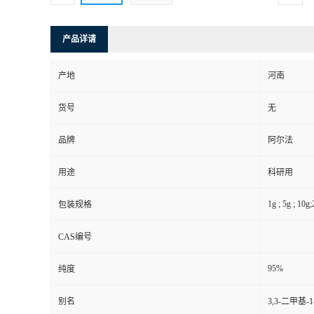
产品详请
产地
河南
货号
无
品牌
阿尔法
用途
科研用
1g ; 5g ; 10g
包装规格
CAS编号
95%
纯度
别名
3,3-二甲基