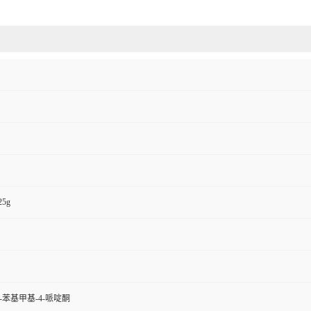
;25g
-1-苯基甲基-4-哌啶酮