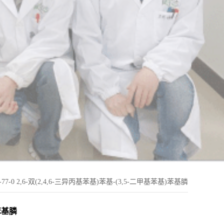
94-77-0 2,6-双(2,4,6-三异丙基苯基)苯基-(3,5-二甲基苯基)苯基膦
)苯基膦