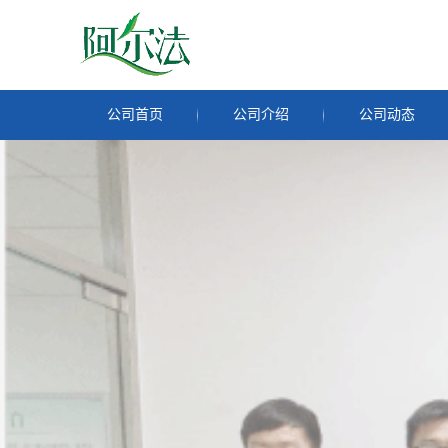
公司首页
公司介绍
公司动态