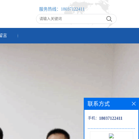
服务热线：
18037122411
留言
联系方式
手机：
18037122411
您当前的位置：
网站首页
>
产品展厅
>
烷及烯类衍生物