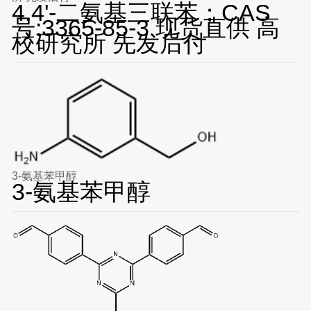
4,4'-二氨基三联苯；CAS
号:3365-85-3 现货直供 高
校研究所 先发后付
3-氨基苯甲醇
3-氨基苯甲醇