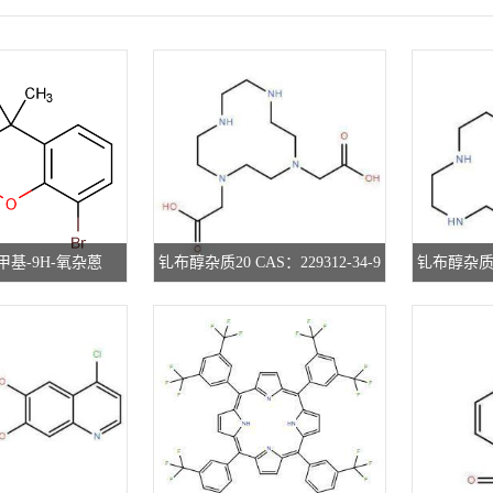
-二甲基-9H-氧杂蒽
钆布醇杂质20 CAS：229312-34-9
钆布醇杂质37
32483-08-9
现货供应 高校研究所 先发后付
现货供应