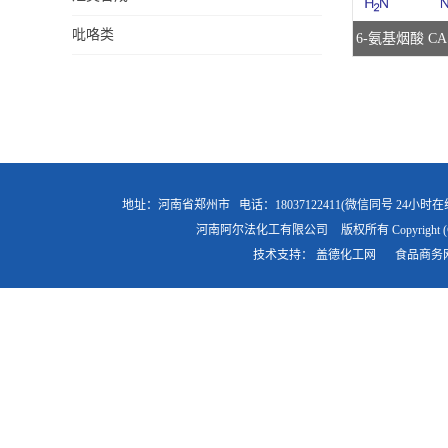
吡咯类
6-氨基烟酸 CAS
供应 高校
地址：河南省郑州市
电话：18037122411(微信同号 24小时在
河南阿尔法化工有限公司
版权所有 Copyright (
技术支持：
盖德化工网
食品商务