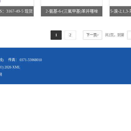
：3167-49-5 现货
2-氨基-6-(三氟甲基)苯并噻唑
5-溴-2,1,
研究所 先发后付
CAS：777-12-8 现货供应 高校研
06-8 现
究所 先发后付
1
2
下一页>
共2页，到第
线)
传真：
0371-55968010
©) 2026
XML
网