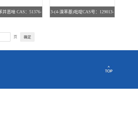
3-苯并恶唑 CAS：51376-
3-(4-溴苯基)吡啶CAS号：129013-
货供应 高校研究所 先发后
83-8 现货直供 高校研究所 先发后
付
付
页