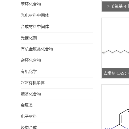
苯环化合物
7-苄氧基-4
光电材料中间体
CAS：286371
合成材料中间体
研究所
光催化剂
有机金属类化合物
杂环化合物
有机化学
去垢剂 CAS：6
COF有机单体
应 高校研
羰基化合物
金属类
电子材料
烃类合成